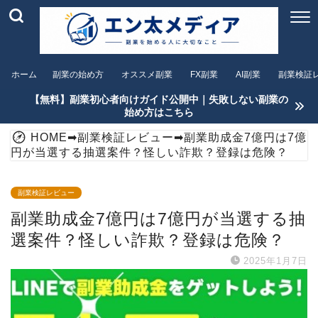
ホーム
副業の始め方
オススメ副業
FX副業
AI副業
副業検証
【無料】副業初心者向けガイド公開中｜失敗しない副業の
始め方はこちら
HOME
➡
副業検証レビュー
➡
副業助成金7億円は7億
円が当選する抽選案件？怪しい詐欺？登録は危険？
副業検証レビュー
副業助成金7億円は7億円が当選する抽
選案件？怪しい詐欺？登録は危険？
2025年1月7日