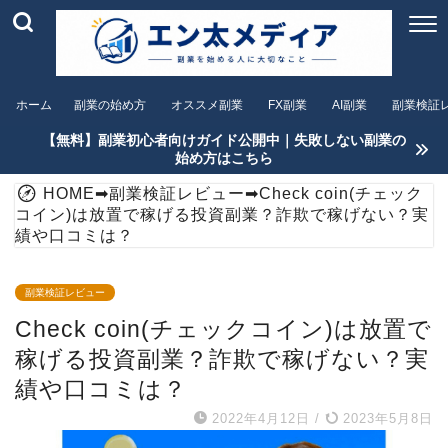
ホーム
副業の始め方
オススメ副業
FX副業
AI副業
副業検証
【無料】副業初心者向けガイド公開中｜失敗しない副業の
始め方はこちら
HOME
➡
副業検証レビュー
➡
Check coin(チェック
コイン)は放置で稼げる投資副業？詐欺で稼げない？実
績や口コミは？
副業検証レビュー
Check coin(チェックコイン)は放置で
稼げる投資副業？詐欺で稼げない？実
績や口コミは？
2022年4月12日
/
2023年5月8日