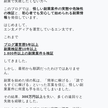
副業で失敗したくない方へ
このブログでは、
怪しい副業案件の実態や危険性
の検証
と、
初心者でも安心して始められる副業情
報
を発信しています。
はじめまして。
エン太メディアを運営しているエン太です。
これまで
ブログ運営歴5年以上
副業検証歴10年以上
1,800件以上の副業案件を検証
してきました。
しかし、最初から順調だったわけではありませ
ん。
副業を始めた頃の私は、「簡単に稼げる」「誰で
もすぐに稼げる」といった言葉を信じ、怪しい副
業案件に何度も手を出してしまいました。
その結果、
300万円以上
を失い、多くの遠回りと
失敗を経験しました。