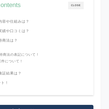
ontents
CLOSE
)の内容や仕組みは？
)の実績や口コミは？
の特商法は？
)の特商法の表記について！
去案件について！
の検証結果は？
ント！