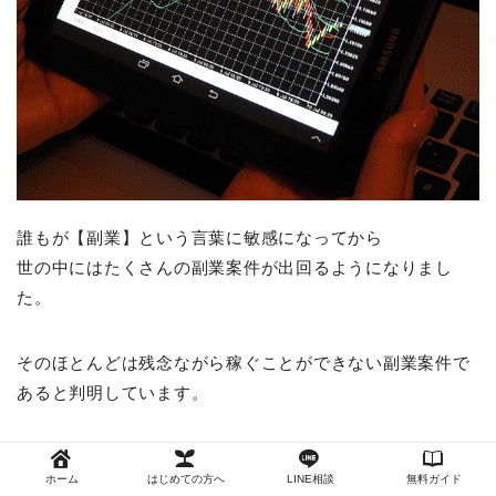
誰もが【副業】という言葉に敏感になってから
世の中にはたくさんの副業案件が出回るようになりまし
た。
そのほとんどは残念ながら稼ぐことができない副業案件で
あると判明しています。
実際に確認したい場合は
ホーム
はじめての方へ
LINE相談
無料ガイド
気になる副業の
【実績実証のデータ】【再現性】