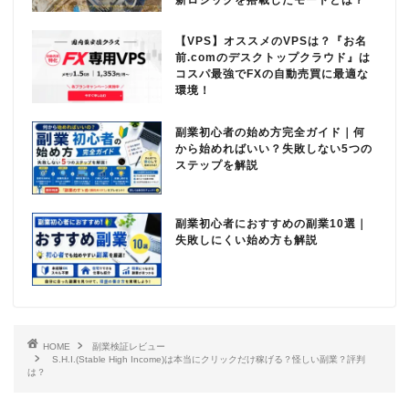
【VPS】オススメのVPSは？『お名
前.comのデスクトップクラウド』は
コスパ最強でFXの自動売買に最適な
環境！
副業初心者の始め方完全ガイド｜何
から始めればいい？失敗しない5つの
ステップを解説
副業初心者におすすめの副業10選｜
失敗しにくい始め方も解説
HOME
副業検証レビュー
S.H.I.(Stable High Income)は本当にクリックだけ稼げる？怪しい副業？評判
は？