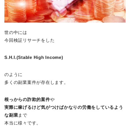
世の中には
今回検証リサーチをした
S.H.I.(Stable High Income)
のように
多くの副業案件が存在します。
根っからの詐欺的案件
や
実際に稼げるけど
気がつけばかなりの労働をしているよう
な副業
まで
本当に様々です。