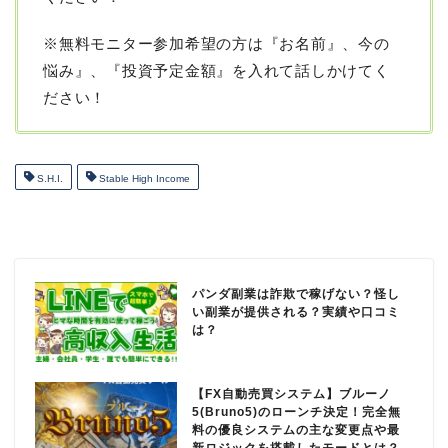
※無料モニター参加希望の方は『お名前』、今の
悩み』、『投資予定金額』を入れて話しかけてく
ださい！
S.H.I.
Stable High Income
パンダ副業は詐欺で稼げない？怪し
い副業が提供される？実績や口コミ
は？
【FX自動売買システム】ブルーノ
5(Bruno5)のローンチ決定！完全無
料の優良システムの主な変更点や最
新ロジックを搭載したモードとは？