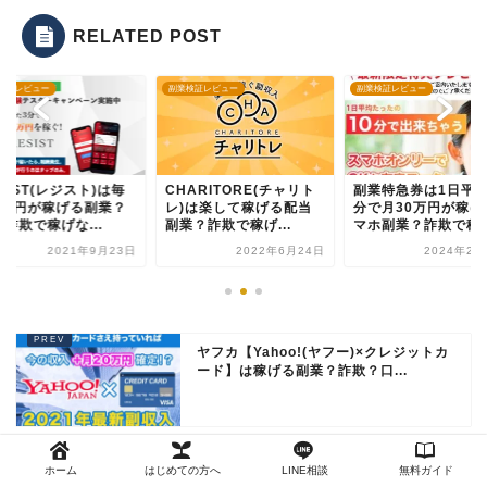
RELATED POST
検証レビュー
副業検証レビュー
副業検証レビュー
SIST(レジスト)は毎
CHARITORE(チャリト
副業特急券は1日平均
5万円が稼げる副業？
レ)は楽して稼げる配当
分で月30万円が稼げ
詐欺で稼げな...
副業？詐欺で稼げ...
マホ副業？詐欺で稼..
2021年9月23日
2022年6月24日
2024年2月
ヤフカ【Yahoo!(ヤフー)×クレジットカ
ード】は稼げる副業？詐欺？口...
BGM(ビジネスガイドマスター)は簡単作
ホーム
はじめての方へ
LINE相談
無料ガイド
業で稼げる？副業初心者でも安心な...