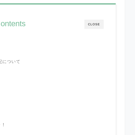
ontents
CLOSE
記について
？
ラ！