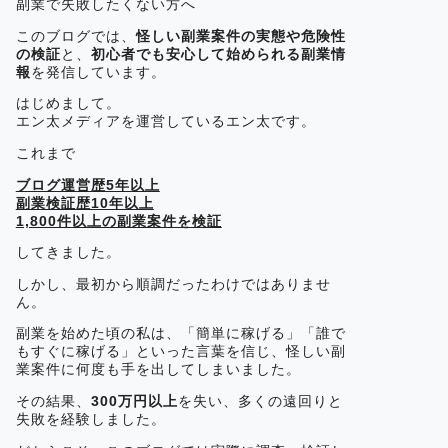
副業で失敗したくない方へ
このブログでは、
怪しい副業案件の実態や危険性
の検証
と、
初心者でも安心して始められる副業情
報
を発信しています。
はじめまして。
エン太メディアを運営しているエン太です。
これまで
ブログ運営歴5年以上
副業検証歴10年以上
1,800件以上の副業案件を検証
してきました。
しかし、最初から順調だったわけではありませ
ん。
副業を始めた頃の私は、「簡単に稼げる」「誰で
もすぐに稼げる」といった言葉を信じ、怪しい副
業案件に何度も手を出してしまいました。
その結果、
300万円以上
を失い、多くの遠回りと
失敗を経験しました。