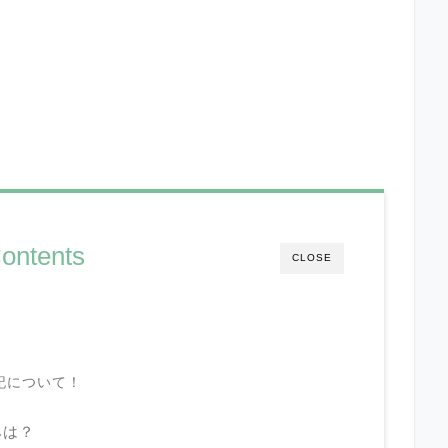
ontents
CLOSE
表記について！
みは？