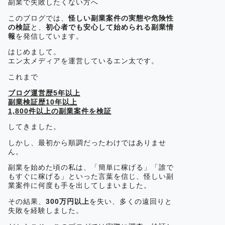
副業で失敗したくない方へ
このブログでは、
怪しい副業案件の実態や危険性
の検証
と、
初心者でも安心して始められる副業情
報
を発信しています。
はじめまして。
エン太メディアを運営しているエン太です。
これまで
ブログ運営歴5年以上
副業検証歴10年以上
1,800件以上の副業案件を検証
してきました。
しかし、最初から順調だったわけではありませ
ん。
副業を始めた頃の私は、「簡単に稼げる」「誰で
もすぐに稼げる」といった言葉を信じ、怪しい副
業案件に何度も手を出してしまいました。
その結果、
300万円以上
を失い、多くの遠回りと
失敗を経験しました。