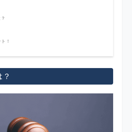
は？
？
ント！
は？