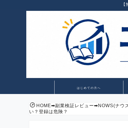
【
はじめての方へ
HOME
➡
副業検証レビュー
➡
NOWS(ナ
い？登録は危険？