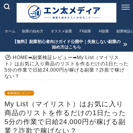
ホーム
副業の始め方
オススメ副業
FX副業
AI副業
副業検証
【無料】副業初心者向けガイド公開中｜失敗しない副業の
始め方はこちら
HOME
➡
副業検証レビュー
➡
My List（マイリス
ト）はお気に入り商品のリストを作るだけの1日たった
5分の作業で日給24,000円が稼げる副業？詐欺で稼げ
ない？
副業検証レビュー
My List（マイリスト）はお気に入り
商品のリストを作るだけの1日たった
5分の作業で日給24,000円が稼げる副
業？詐欺で稼げない？