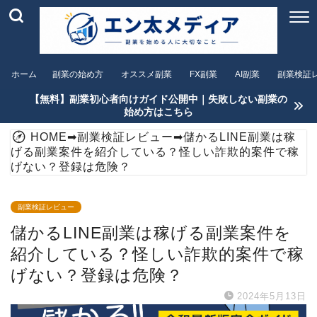
ホーム
副業の始め方
オススメ副業
FX副業
AI副業
副業検証
【無料】副業初心者向けガイド公開中｜失敗しない副業の
始め方はこちら
HOME
➡
副業検証レビュー
➡
儲かるLINE副業は稼
げる副業案件を紹介している？怪しい詐欺的案件で稼
げない？登録は危険？
副業検証レビュー
儲かるLINE副業は稼げる副業案件を
紹介している？怪しい詐欺的案件で稼
げない？登録は危険？
2024年5月13日