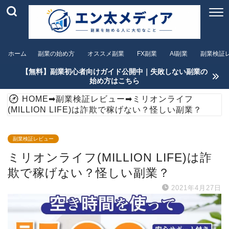
ホーム
副業の始め方
オススメ副業
FX副業
AI副業
副業検証
【無料】副業初心者向けガイド公開中｜失敗しない副業の
始め方はこちら
HOME
➡
副業検証レビュー
➡
ミリオンライフ
(MILLION LIFE)は詐欺で稼げない？怪しい副業？
副業検証レビュー
ミリオンライフ(MILLION LIFE)は詐
欺で稼げない？怪しい副業？
2021年4月27日