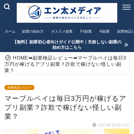
ホーム
副業の始め方
オススメ副業
FX副業
AI副業
副業検証
【無料】副業初心者向けガイド公開中｜失敗しない副業の
始め方はこちら
HOME
➡
副業検証レビュー
➡
マーブルペイは毎日3
万円が稼げるアプリ副業？詐欺で稼げない怪しい副
業？
副業検証レビュー
マーブルペイは毎日3万円が稼げるア
プリ副業？詐欺で稼げない怪しい副
業？
2023年10月11日