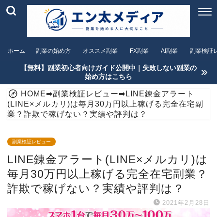
ホーム
副業の始め方
オススメ副業
FX副業
AI副業
副業検証
【無料】副業初心者向けガイド公開中｜失敗しない副業の
始め方はこちら
HOME
➡
副業検証レビュー
➡
LINE錬金アラート
(LINE×メルカリ)は毎月30万円以上稼げる完全在宅副
業？詐欺で稼げない？実績や評判は？
副業検証レビュー
LINE錬金アラート(LINE×メルカリ)は
毎月30万円以上稼げる完全在宅副業？
詐欺で稼げない？実績や評判は？
2021年2月28日