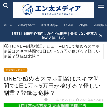
ホーム
副業の始め方
オススメ副業
FX副業
AI副業
副業検証
【無料】副業初心者向けガイド公開中｜失敗しない副業の
始め方はこちら
HOME
➡
副業検証レビュー
➡
LINEで始めるスマホ
副業はスキマ時間で1日1万～5万円が稼げる？怪しい
副業？登録は危険？
副業検証レビュー
LINEで始めるスマホ副業はスキマ時
間で1日1万～5万円が稼げる？怪しい
副業？登録は危険？
2022年8月27日
/
2023年4月24日