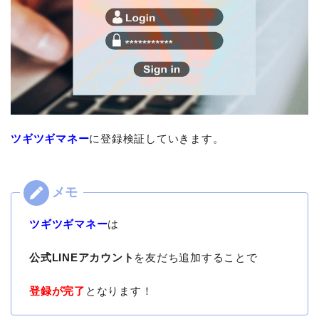
ツギツギマネー
に登録検証していきます。
ツギツギマネー
は
公式LINEアカウント
を友だち追加することで
登録が完了
となります！