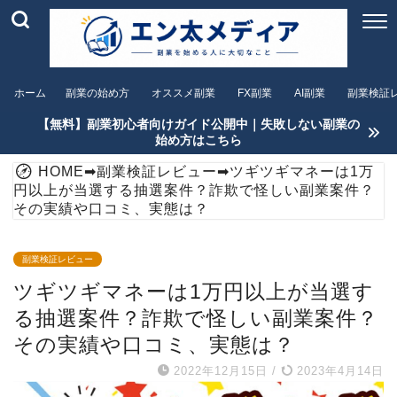
ホーム
副業の始め方
オススメ副業
FX副業
AI副業
副業検証
【無料】副業初心者向けガイド公開中｜失敗しない副業の
始め方はこちら
HOME
➡
副業検証レビュー
➡
ツギツギマネーは1万
円以上が当選する抽選案件？詐欺で怪しい副業案件？
その実績や口コミ、実態は？
副業検証レビュー
ツギツギマネーは1万円以上が当選す
る抽選案件？詐欺で怪しい副業案件？
その実績や口コミ、実態は？
2022年12月15日
/
2023年4月14日