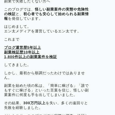
副業で失敗したくない方へ
このブログでは、
怪しい副業案件の実態や危険性
の検証
と、
初心者でも安心して始められる副業情
報
を発信しています。
はじめまして。
エン太メディアを運営しているエン太です。
これまで
ブログ運営歴5年以上
副業検証歴10年以上
1,800件以上の副業案件を検証
してきました。
しかし、最初から順調だったわけではありませ
ん。
副業を始めた頃の私は、「簡単に稼げる」「誰で
もすぐに稼げる」といった言葉を信じ、怪しい副
業案件に何度も手を出してしまいました。
その結果、
300万円以上
を失い、多くの遠回りと
失敗を経験しました。