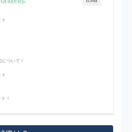
ontents
CLOSE
は？
記について！
は？
？
ント！