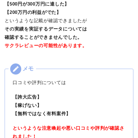
【500円が300万円に達した】
【200万円の利益がでた】
というような記載が確認できましたが
その実績を実証するデータについては
確認することができませんでした。
サクラレビューの可能性があります。
口コミや評判については
【誇大広告】
【稼げない】
【無料ではなく有料案件】
というような注意喚起や悪い口コミや評判が確認さ
れました！