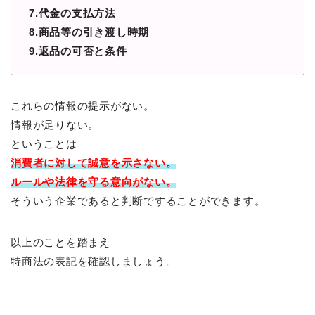
7.代金の支払方法
8.商品等の引き渡し時期
9.返品の可否と条件
これらの情報の提示がない。
情報が足りない。
ということは
消費者に対して
誠意を示さない。
ルールや法律を守る意向がない。
そういう企業であると判断ですることができます。
以上のことを踏まえ
特商法の表記を確認しましょう。