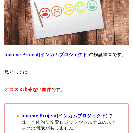
Income Project(インカムプロジェクト)
の検証結果です。
私としては
オススメ出来ない案件
です。
Income Project(インカムプロジェクト)
で
は、具体的な投資ロジックやシステムのスペ
ックの開示がありません。