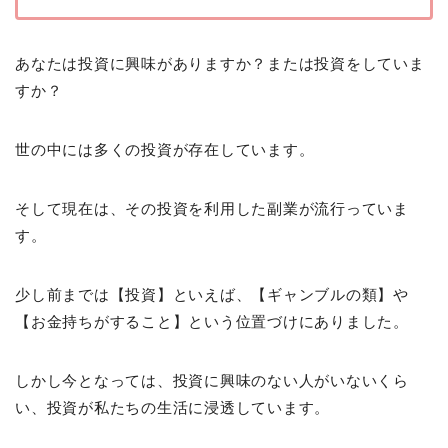
あなたは投資に興味がありますか？または投資をしていま
すか？
世の中には多くの投資が存在しています。
そして現在は、その投資を利用した副業が流行っていま
す。
少し前までは【投資】といえば、【ギャンブルの類】や
【お金持ちがすること】という位置づけにありました。
しかし今となっては、投資に興味のない人がいないくら
い、投資が私たちの生活に浸透しています。