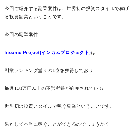
今回ご紹介する副業案件は、世界初の投資スタイルで稼げ
る投資副業ということです。
今回の副業案件
Income Project(インカムプロジェクト)
は
副業ランキング堂々の1位を獲得しており
毎月100万円以上の不労所得が約束されている
世界初の投資スタイルで稼ぐ副業ということです。
果たして本当に稼ぐことができるのでしょうか？