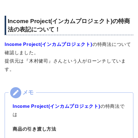
Income Project(インカムプロジェクト)の特商
法の表記について！
Income Project(インカムプロジェクト)
の特商法について
確認しました。
提供元は『木村健司』さんという人がローンチしていま
す。
Income Project(インカムプロジェクト)
の特商法で
は
商品の引き渡し方法