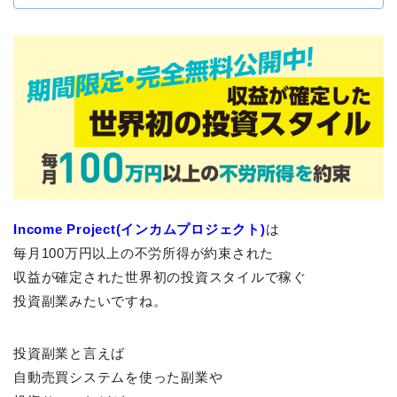
Income Project(インカムプロジェクト)
は
毎月100万円以上の不労所得が約束された
収益が確定された世界初の投資スタイルで稼ぐ
投資副業みたいですね。
投資副業と言えば
自動売買システムを使った副業や