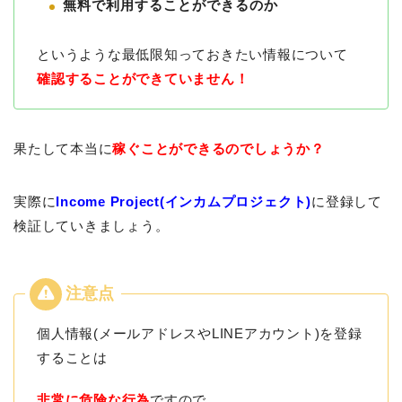
無料で利用することができるのか
というような最低限知っておきたい情報について
確認することができていません！
果たして本当に
稼ぐことができるのでしょうか？
実際に
Income Project(インカムプロジェクト)
に登録して
検証していきましょう。
個人情報(メールアドレスやLINEアカウント)を登録
することは
非常に危険な行為
ですので