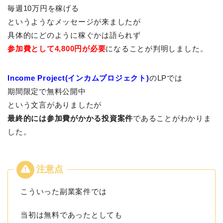
毎週10万円を稼げる
というようなメッセージが来ましたが
具体的にどのように稼ぐかは語られず
参加費として4,800円が必要
になることが判明しました。
Income Project(インカムプロジェクト)
のLPでは
期間限定で無料公開中
という文言がありましたが
最終的には参加費がかかる投資案件
であることがわかりま
した。
こういった副業案件では
当初は無料であったとしても