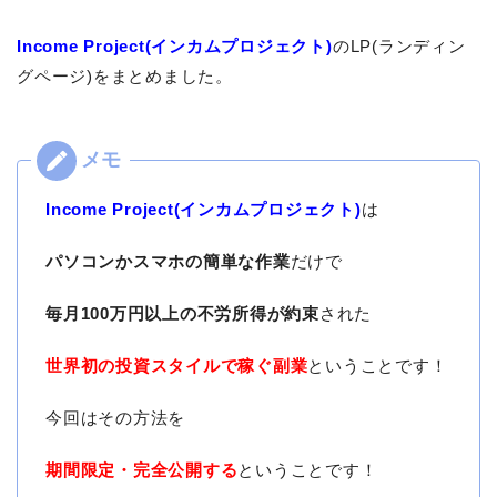
Income Project(インカムプロジェクト)
のLP(ランディン
グページ)をまとめました。
Income Project(インカムプロジェクト)
は
パソコンかスマホの簡単な作業
だけで
毎月100万円以上の不労所得が約束
された
世界初の投資スタイルで稼ぐ副業
ということです！
今回はその方法を
期間限定・完全公開する
ということです！