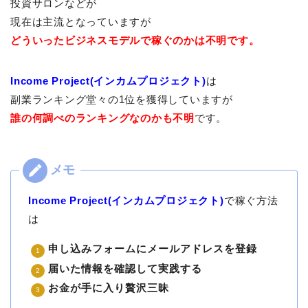
投資サロンなどが
現在は主流となっていますが
どういったビジネスモデルで稼ぐのかは不明です。
Income Project(インカムプロジェクト)
は
副業ランキング堂々の1位を獲得していますが
誰の何調べのランキングなのかも不明
です。
Income Project(インカムプロジェクト)
で稼ぐ方法
は
申し込みフォームにメールアドレスを登録
届いた情報を確認して実践する
お金が手に入り贅沢三昧