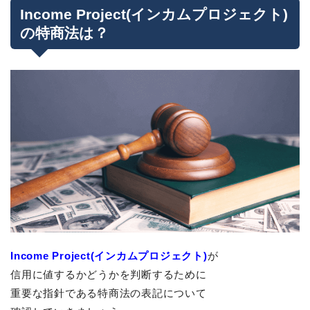
Income Project(インカムプロジェクト)
の特商法は？
Income Project(インカムプロジェクト)
が
信用に値するかどうかを判断するために
重要な指針である特商法の表記について