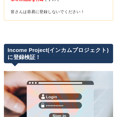
皆さんは容易に登録しないでください！
Income Project(インカムプロジェクト)
に登録検証！