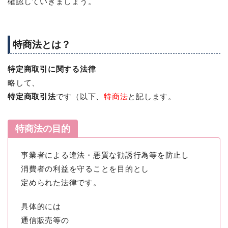
確認していきましょう。
特商法とは？
特定商取引に関する法律
略して、
特定商取引法
です（以下、
特商法
と記します。
特商法の目的
事業者による違法・悪質な勧誘行為等を防止し
消費者の利益を守ることを目的とし
定められた法律です。
具体的には
通信販売等の