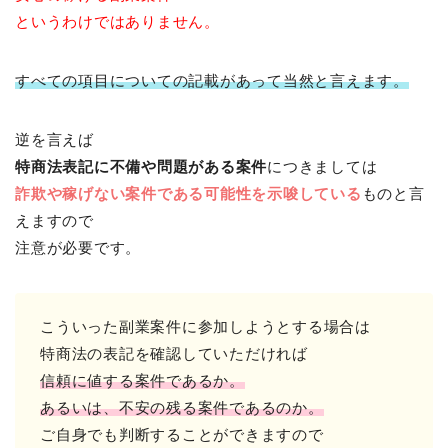
というわけではありません。
すべての項目についての記載があって当然と言えます。
逆を言えば
特商法表記に不備や問題がある案件
につきましては
詐欺や稼げない案件である可能性を示唆している
ものと言
えますので
注意が必要です。
こういった副業案件に参加しようとする場合は
特商法の表記を確認していただければ
信頼に値する案件であるか。
あるいは、不安の残る案件であるのか。
ご自身でも判断することができますので