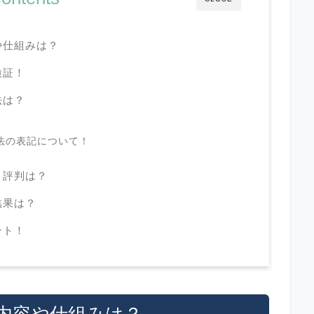
や仕組みは？
検証！
法は？
法の表記について！
と評判は？
結果は？
ント！