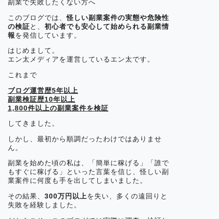
副業で失敗したくない方へ
このブログでは、
怪しい副業案件の実態や危険性
の検証
と、
初心者でも安心して始められる副業情
報
を発信しています。
はじめまして。
エン太メディアを運営しているエン太です。
これまで
ブログ運営歴5年以上
副業検証歴10年以上
1,800件以上の副業案件を検証
してきました。
しかし、最初から順調だったわけではありませ
ん。
副業を始めた頃の私は、「簡単に稼げる」「誰で
もすぐに稼げる」といった言葉を信じ、怪しい副
業案件に何度も手を出してしまいました。
その結果、
300万円以上
を失い、多くの遠回りと
失敗を経験しました。