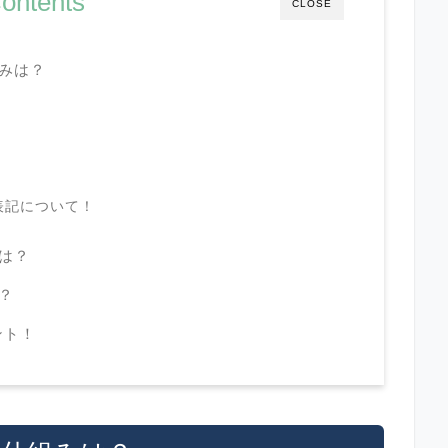
ontents
CLOSE
組みは？
の表記について！
判は？
は？
ント！