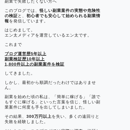
副業で失敗したくない方へ
このブログでは、
怪しい副業案件の実態や危険性
の検証
と、
初心者でも安心して始められる副業情
報
を発信しています。
はじめまして。
エン太メディアを運営しているエン太です。
これまで
ブログ運営歴5年以上
副業検証歴10年以上
1,800件以上の副業案件を検証
してきました。
しかし、最初から順調だったわけではありませ
ん。
副業を始めた頃の私は、「簡単に稼げる」「誰で
もすぐに稼げる」といった言葉を信じ、怪しい副
業案件に何度も手を出してしまいました。
その結果、
300万円以上
を失い、多くの遠回りと
失敗を経験しました。