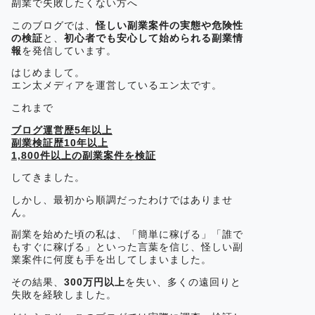
副業で失敗したくない方へ
このブログでは、
怪しい副業案件の実態や危険性
の検証
と、
初心者でも安心して始められる副業情
報
を発信しています。
はじめまして。
エン太メディアを運営しているエン太です。
これまで
ブログ運営歴5年以上
副業検証歴10年以上
1,800件以上の副業案件を検証
してきました。
しかし、最初から順調だったわけではありませ
ん。
副業を始めた頃の私は、「簡単に稼げる」「誰で
もすぐに稼げる」といった言葉を信じ、怪しい副
業案件に何度も手を出してしまいました。
その結果、
300万円以上
を失い、多くの遠回りと
失敗を経験しました。