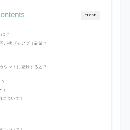
ontents
CLOSE
みは？
00円が稼げるアプリ副業？
アカウントに登録すると？
は？
て！
判について！
記について！