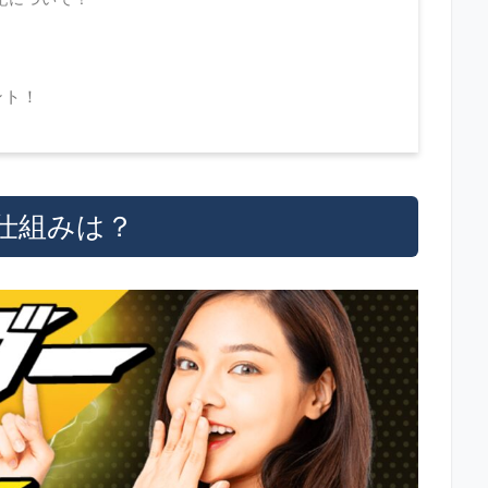
？
ント！
仕組みは？