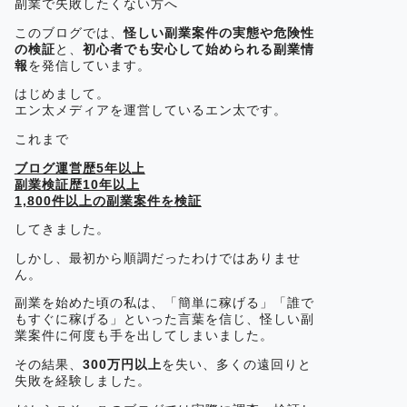
副業で失敗したくない方へ
このブログでは、
怪しい副業案件の実態や危険性
の検証
と、
初心者でも安心して始められる副業情
報
を発信しています。
はじめまして。
エン太メディアを運営しているエン太です。
これまで
ブログ運営歴5年以上
副業検証歴10年以上
1,800件以上の副業案件を検証
してきました。
しかし、最初から順調だったわけではありませ
ん。
副業を始めた頃の私は、「簡単に稼げる」「誰で
もすぐに稼げる」といった言葉を信じ、怪しい副
業案件に何度も手を出してしまいました。
その結果、
300万円以上
を失い、多くの遠回りと
失敗を経験しました。