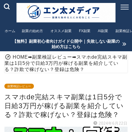
ホーム
副業の始め方
オススメ副業
FX副業
AI副業
副業検証
【無料】副業初心者向けガイド公開中｜失敗しない副業の
始め方はこちら
HOME
➡
副業検証レビュー
➡
スマホde完結スキマ副
業は1日5分で日給3万円が稼げる副業を紹介してい
る？詐欺で稼げない？登録は危険？
副業検証レビュー
スマホde完結スキマ副業は1日5分で
日給3万円が稼げる副業を紹介してい
る？詐欺で稼げない？登録は危険？
2024年6月22日