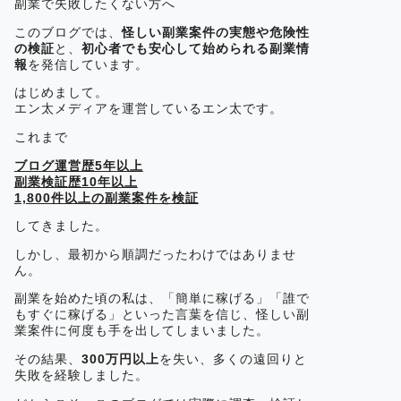
副業で失敗したくない方へ
このブログでは、
怪しい副業案件の実態や危険性
の検証
と、
初心者でも安心して始められる副業情
報
を発信しています。
はじめまして。
エン太メディアを運営しているエン太です。
これまで
ブログ運営歴5年以上
副業検証歴10年以上
1,800件以上の副業案件を検証
してきました。
しかし、最初から順調だったわけではありませ
ん。
副業を始めた頃の私は、「簡単に稼げる」「誰で
もすぐに稼げる」といった言葉を信じ、怪しい副
業案件に何度も手を出してしまいました。
その結果、
300万円以上
を失い、多くの遠回りと
失敗を経験しました。