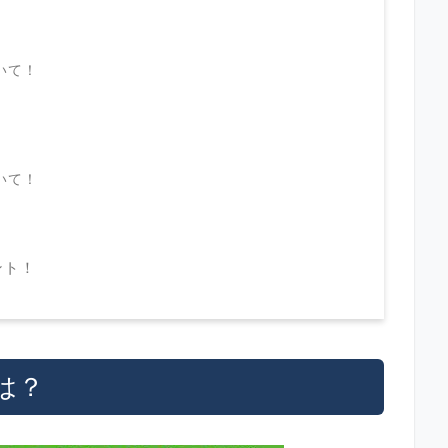
いて！
いて！
ント！
は？