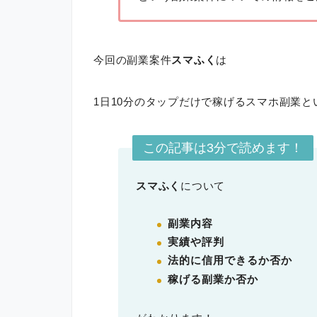
今回の副業案件
スマふく
は
1日10分のタップだけで稼げるスマホ副業と
この記事は3分で読めます！
スマふく
について
副業内容
実績や評判
法的に信用できるか否か
稼げる副業か否か