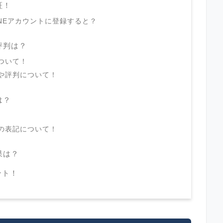
証！
LINEアカウントに登録すると？
評判は？
について！
ミや評判について！
は？
法の表記について！
果は？
ント！