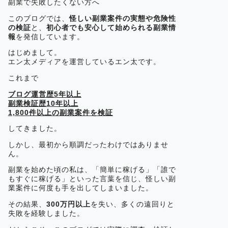
副業で失敗したくない方へ
このブログでは、
怪しい副業案件の実態や危険性
の検証
と、
初心者でも安心して始められる副業情
報
を発信しています。
はじめまして。
エン太メディアを運営しているエン太です。
これまで
ブログ運営歴5年以上
副業検証歴10年以上
1,800件以上の副業案件を検証
してきました。
しかし、最初から順調だったわけではありませ
ん。
副業を始めた頃の私は、「簡単に稼げる」「誰で
もすぐに稼げる」といった言葉を信じ、怪しい副
業案件に何度も手を出してしまいました。
その結果、
300万円以上
を失い、多くの遠回りと
失敗を経験しました。