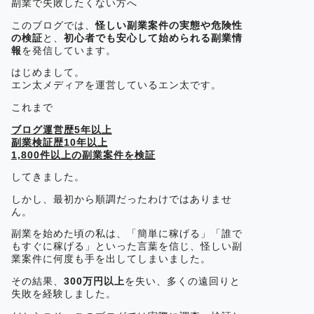
副業で失敗したくない方へ
このブログでは、
怪しい副業案件の実態や危険性
の検証
と、
初心者でも安心して始められる副業情
報
を発信しています。
はじめまして。
エン太メディアを運営しているエン太です。
これまで
ブログ運営歴5年以上
副業検証歴10年以上
1,800件以上の副業案件を検証
してきました。
しかし、最初から順調だったわけではありませ
ん。
副業を始めた頃の私は、「簡単に稼げる」「誰で
もすぐに稼げる」といった言葉を信じ、怪しい副
業案件に何度も手を出してしまいました。
その結果、
300万円以上
を失い、多くの遠回りと
失敗を経験しました。