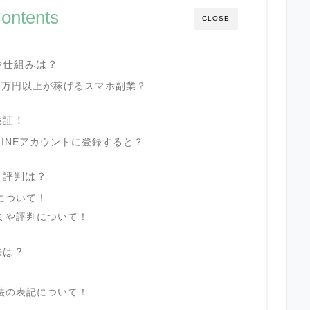
ontents
CLOSE
や仕組みは？
1万円以上が稼げるスマホ副業？
検証！
INEアカウントに登録すると？
と評判は？
について！
ミや評判について！
法は？
法の表記について！