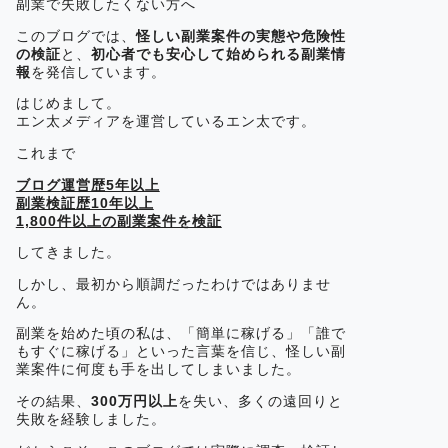
副業で失敗したくない方へ
このブログでは、
怪しい副業案件の実態や危険性
の検証
と、
初心者でも安心して始められる副業情
報
を発信しています。
はじめまして。
エン太メディアを運営しているエン太です。
これまで
ブログ運営歴5年以上
副業検証歴10年以上
1,800件以上の副業案件を検証
してきました。
しかし、最初から順調だったわけではありませ
ん。
副業を始めた頃の私は、「簡単に稼げる」「誰で
もすぐに稼げる」といった言葉を信じ、怪しい副
業案件に何度も手を出してしまいました。
その結果、
300万円以上
を失い、多くの遠回りと
失敗を経験しました。