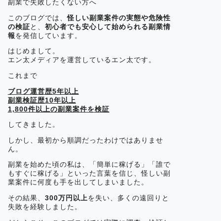
副業で失敗したくない方へ
このブログでは、
怪しい副業案件の実態や危険性
の検証
と、
初心者でも安心して始められる副業情
報
を発信しています。
はじめまして。
エン太メディアを運営しているエン太です。
これまで
ブログ運営歴5年以上
副業検証歴10年以上
1,800件以上の副業案件を検証
してきました。
しかし、最初から順調だったわけではありませ
ん。
副業を始めた頃の私は、「簡単に稼げる」「誰で
もすぐに稼げる」といった言葉を信じ、怪しい副
業案件に何度も手を出してしまいました。
その結果、
300万円以上
を失い、多くの遠回りと
失敗を経験しました。