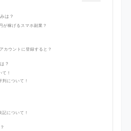
組みは？
70万円が稼げるスマホ副業？
LINEアカウントに登録すると？
判は？
ついて！
ミや評判について！
法の表記について！
は？