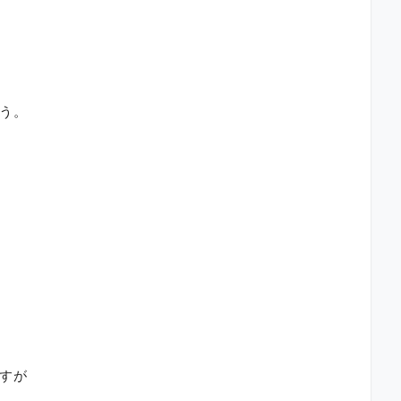
う。
すが