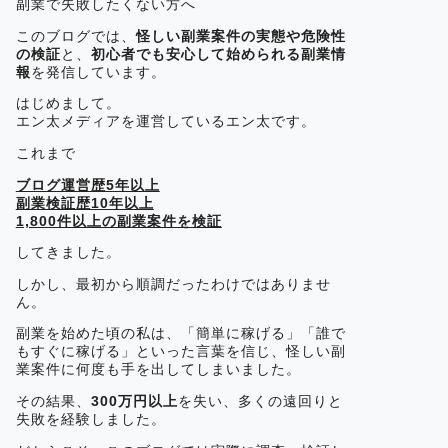
副業で失敗したくない方へ
このブログでは、
怪しい副業案件の実態や危険性
の検証
と、
初心者でも安心して始められる副業情
報
を発信しています。
はじめまして。
エン太メディアを運営しているエン太です。
これまで
ブログ運営歴5年以上
副業検証歴10年以上
1,800件以上の副業案件を検証
してきました。
しかし、最初から順調だったわけではありませ
ん。
副業を始めた頃の私は、「簡単に稼げる」「誰で
もすぐに稼げる」といった言葉を信じ、怪しい副
業案件に何度も手を出してしまいました。
その結果、
300万円以上
を失い、多くの遠回りと
失敗を経験しました。