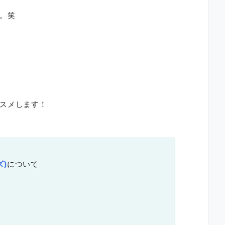
。笑
スメします！
ズ)
について