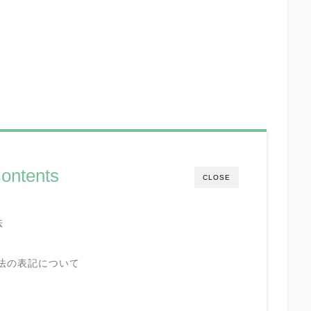
ontents
CLOSE
法
特商法の表記について