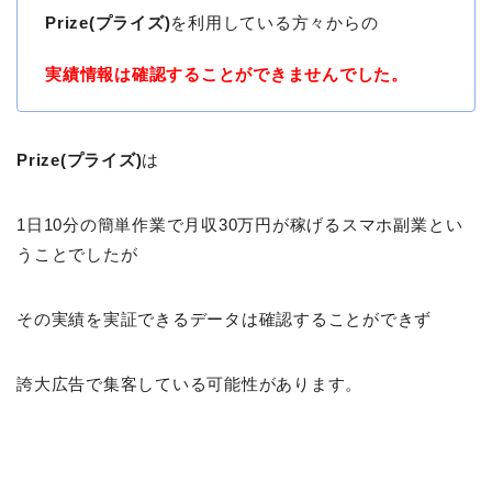
Prize(プライズ)
を利用している方々からの
実績情報は確認することができませんでした。
Prize(プライズ)
は
1日10分の簡単作業で月収30万円が稼げるスマホ副業とい
うことでしたが
その実績を実証できるデータは確認することができず
誇大広告で集客している可能性があります。