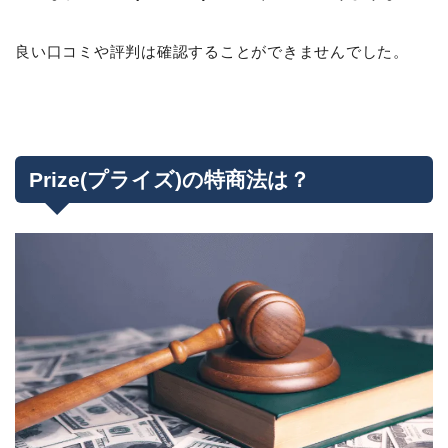
良い口コミや評判は確認することができませんでした。
Prize(プライズ)の特商法は？