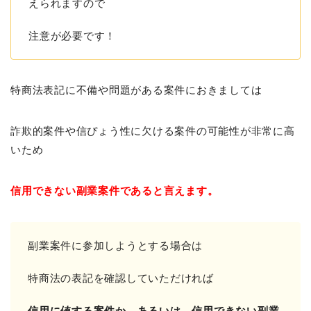
えられますので
注意が必要です！
特商法表記に不備や問題がある案件におきましては
詐欺的案件や信ぴょう性に欠ける案件の可能性が非常に高
いため
信用できない副業案件であると言えます。
副業案件に参加しようとする場合は
特商法の表記を確認していただければ
信用に値する案件か。
あるいは、信用できない副業