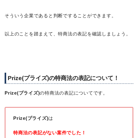
そういう企業であると判断ですることができます。
以上のことを踏まえて、特商法の表記を確認しましょう。
Prize(プライズ)の特商法の表記について！
Prize(プライズ)
の特商法の表記についてです。
Prize(プライズ)
は
特商法の表記がない案件でした！