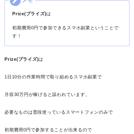
Prize(プライズ)
は
初期費用0円で参加できるスマホ副業ということで
す！
Prize(プライズ)
は
1日10分の作業時間で取り組めるスマホ副業で
月収30万円が稼げると謳われています。
必要なものは普段使っているスマートフォンのみで
初期費用0円で参加することが出来るので