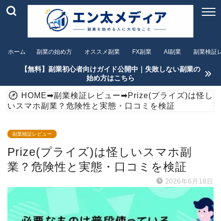
ホーム
副業の始め方
オススメ副業
FX副業
AI副業
副業検証
【無料】副業初心者向けガイド公開中｜失敗しない副業の
始め方はこちら
HOME
➡
副業検証レビュー
➡
Prize(プライズ)は怪し
いスマホ副業？危険性と実態・口コミを検証
副業検証レビュー
Prize(プライズ)は怪しいスマホ副
業？危険性と実態・口コミを検証
2026年6月18日