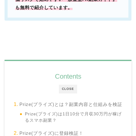
も無料で紹介しています。
Contents
CLOSE
Prize(プライズ)とは？副業内容と仕組みを検証
Prize(プライズ)は1日10分で月収30万円が稼げ
るスマホ副業？
Prize(プライズ)に登録検証！