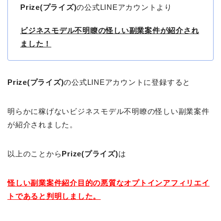
Prize(プライズ)
の公式LINEアカウントより
ビジネスモデル不明瞭の怪しい副業案件が紹介され
ました！
Prize(プライズ)
の公式LINEアカウントに登録すると
明らかに稼げないビジネスモデル不明瞭の怪しい副業案件
が紹介されました。
以上のことから
Prize(プライズ)
は
怪しい副業案件紹介目的の悪質なオプトインアフィリエイ
トであると判明しました。