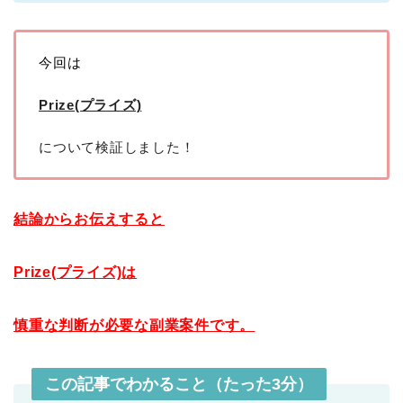
今回は
Prize(プライズ)
について検証しました！
結論からお伝えすると
Prize(プライズ)は
慎重な判断が必要な副業案件です。
この記事でわかること（たった3分）