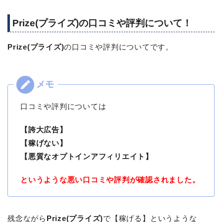
Prize(プライズ)の口コミや評判について！
Prize(プライズ)
の口コミや評判についてです。
口コミや評判については
【誇大広告】
【稼げない】
【悪質なオプトインアフィリエイト】
というような悪い口コミや評判が確認されました。
残念ながら
Prize(プライズ)
で【稼げる】というような