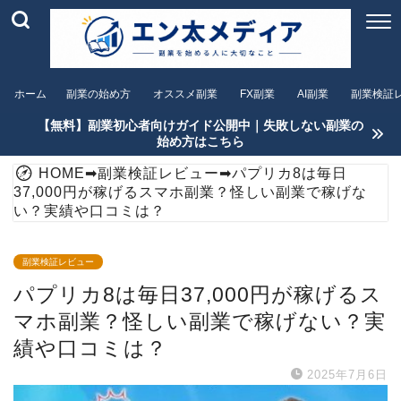
ホーム
副業の始め方
オススメ副業
FX副業
AI副業
副業検証
【無料】副業初心者向けガイド公開中｜失敗しない副業の
始め方はこちら
HOME
➡
副業検証レビュー
➡
パプリカ8は毎日
37,000円が稼げるスマホ副業？怪しい副業で稼げな
い？実績や口コミは？
副業検証レビュー
パプリカ8は毎日37,000円が稼げるス
マホ副業？怪しい副業で稼げない？実
績や口コミは？
2025年7月6日