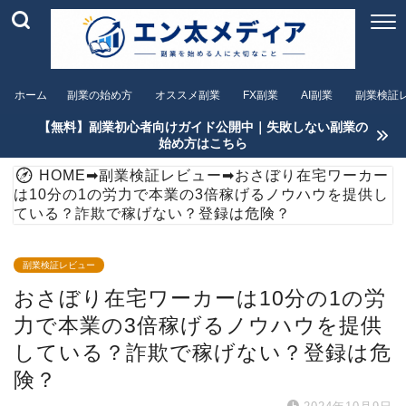
ホーム
副業の始め方
オススメ副業
FX副業
AI副業
副業検証
【無料】副業初心者向けガイド公開中｜失敗しない副業の
始め方はこちら
HOME
➡
副業検証レビュー
➡
おさぼり在宅ワーカー
は10分の1の労力で本業の3倍稼げるノウハウを提供し
ている？詐欺で稼げない？登録は危険？
副業検証レビュー
おさぼり在宅ワーカーは10分の1の労
力で本業の3倍稼げるノウハウを提供
している？詐欺で稼げない？登録は危
険？