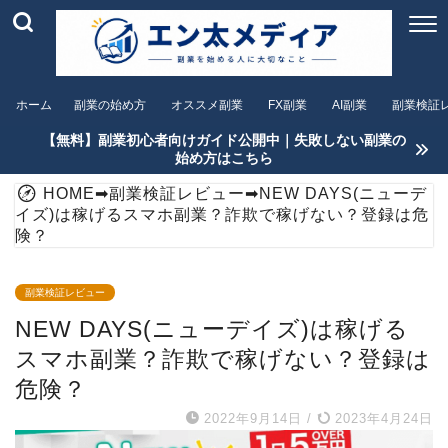
ホーム
副業の始め方
オススメ副業
FX副業
AI副業
副業検証
【無料】副業初心者向けガイド公開中｜失敗しない副業の
始め方はこちら
HOME
➡
副業検証レビュー
➡
NEW DAYS(ニューデ
イズ)は稼げるスマホ副業？詐欺で稼げない？登録は危
険？
副業検証レビュー
NEW DAYS(ニューデイズ)は稼げる
スマホ副業？詐欺で稼げない？登録は
危険？
2022年9月14日
/
2023年4月24日