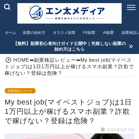
ホーム
副業の始め方
オススメ副業
FX副業
AI副業
副業検証
【無料】副業初心者向けガイド公開中｜失敗しない副業の
始め方はこちら
HOME
➡
副業検証レビュー
➡
My best job(マイベス
トジョブ)は1日1万円以上が稼げるスマホ副業？詐欺で
稼げない？登録は危険？
副業検証レビュー
My best job(マイベストジョブ)は1日
1万円以上が稼げるスマホ副業？詐欺
で稼げない？登録は危険？
2024年5月7日