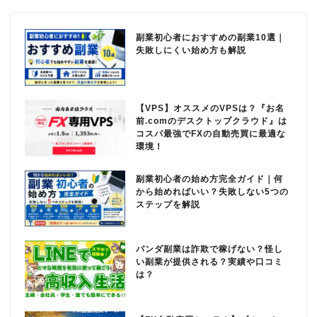
副業初心者におすすめの副業10選｜
失敗しにくい始め方も解説
【VPS】オススメのVPSは？『お名
前.comのデスクトップクラウド』は
コスパ最強でFXの自動売買に最適な
環境！
副業初心者の始め方完全ガイド｜何
から始めればいい？失敗しない5つの
ステップを解説
パンダ副業は詐欺で稼げない？怪し
い副業が提供される？実績や口コミ
は？
【FX自動売買システム】ブルーノ
5(Bruno5)のローンチ決定！完全無