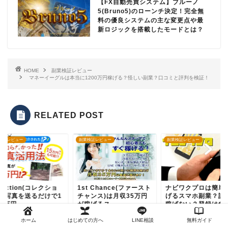
料の優良システムの主な変更点や最
新ロジックを搭載したモードとは？
HOME
副業検証レビュー
マネーイーグルは本当に1200万円稼げる？怪しい副業？口コミと評判を検証！
RELATED POST
検証レビュー
副業検証レビュー
副業検証レビュー
llection(コレクショ
1st Chance(ファースト
ナビワクプロは簡単
)は写真を送るだけで1
チャンス)は月収35万円
げるスマホ副業？詐
5万円...
が稼げるス...
稼げない？登録は危
2022年6月17日
2022年11月9日
2022年7月
ホーム
はじめての方へ
LINE相談
無料ガイド