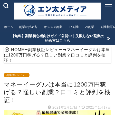
ホーム
副業の始め方
オススメ副業
FX副業
AI副業
副業検証
【無料】副業初心者向けガイド公開中｜失敗しない副業の
始め方はこちら
HOME
➡
副業検証レビュー
➡
マネーイーグルは本当
に1200万円稼げる？怪しい副業？口コミと評判を検
証！
副業検証レビュー
マネーイーグルは本当に1200万円稼
げる？怪しい副業？口コミと評判を検
証！
2021年1月17日
/
2021年1月17日