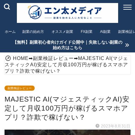
ホーム
副業の始め方
オススメ副業
FX副業
AI副業
副業検証
【無料】副業初心者向けガイド公開中｜失敗しない副業の
始め方はこちら
HOME
➡
副業検証レビュー
➡
MAJESTIC AI(マジェ
スティックAI)安定して月収100万円が稼げるスマホア
プリ？詐欺で稼げない？
副業検証レビュー
MAJESTIC AI(マジェスティックAI)安
定して月収100万円が稼げるスマホア
プリ？詐欺で稼げない？
2023年8月31日