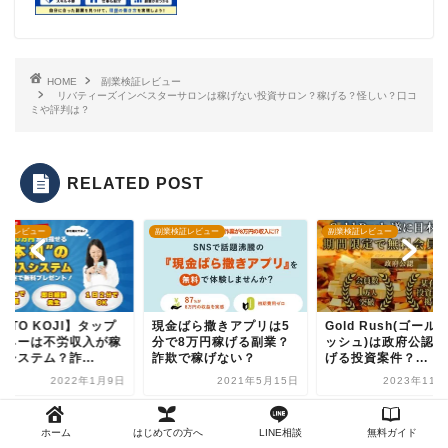
HOME
副業検証レビュー
リバティーズインベスターサロンは稼げない投資サロン？稼げる？怪しい？口コ
ミや評判は？
RELATED POST
検証レビュー
副業検証レビュー
副業検証レビュー
ATO KOJI】タップ
現金ばら撒きアプリは5
Gold Rush(ゴール
マネーは不労収入が稼
分で8万円稼げる副業？
ッシュ)は政府公認の
システム？詐...
詐欺で稼げない？
げる投資案件？...
2022年1月9日
2021年5月15日
2023年11月
ホーム
はじめての方へ
LINE相談
無料ガイド