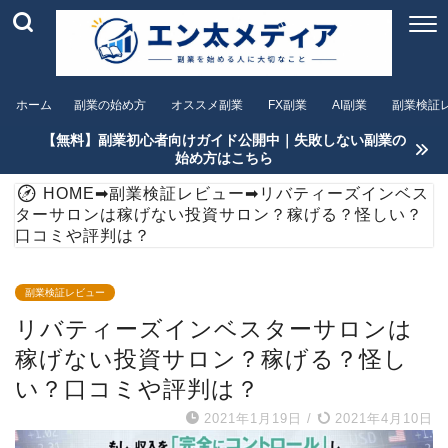
ホーム
副業の始め方
オススメ副業
FX副業
AI副業
副業検証
【無料】副業初心者向けガイド公開中｜失敗しない副業の
始め方はこちら
HOME
➡
副業検証レビュー
➡
リバティーズインベス
ターサロンは稼げない投資サロン？稼げる？怪しい？
口コミや評判は？
副業検証レビュー
リバティーズインベスターサロンは
稼げない投資サロン？稼げる？怪し
い？口コミや評判は？
2021年1月19日
/
2021年4月10日