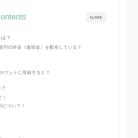
ontents
CLOSE
みは？
0億円の絆金（援助金）を配布している？
アカウントに登録すると？
は？
て！
判について！