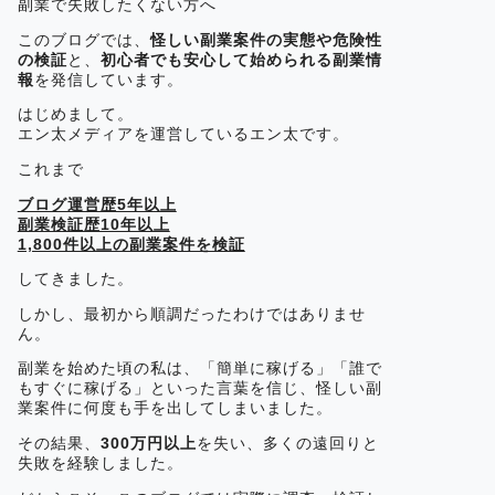
副業で失敗したくない方へ
このブログでは、
怪しい副業案件の実態や危険性
の検証
と、
初心者でも安心して始められる副業情
報
を発信しています。
はじめまして。
エン太メディアを運営しているエン太です。
これまで
ブログ運営歴5年以上
副業検証歴10年以上
1,800件以上の副業案件を検証
してきました。
しかし、最初から順調だったわけではありませ
ん。
副業を始めた頃の私は、「簡単に稼げる」「誰で
もすぐに稼げる」といった言葉を信じ、怪しい副
業案件に何度も手を出してしまいました。
その結果、
300万円以上
を失い、多くの遠回りと
失敗を経験しました。