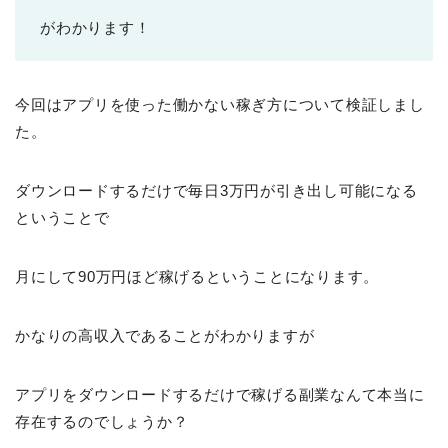
がわかります！
今回はアプリを使った働かない稼ぎ方について検証しまし
た。
ダウンロードするだけで毎日3万円が引き出し可能になる
ということで
月にして90万円ほど稼げるということになります。
かなりの高収入であることがわかりますが
アプリをダウンロードするだけで稼げる副業なんて本当に
存在するのでしょうか？