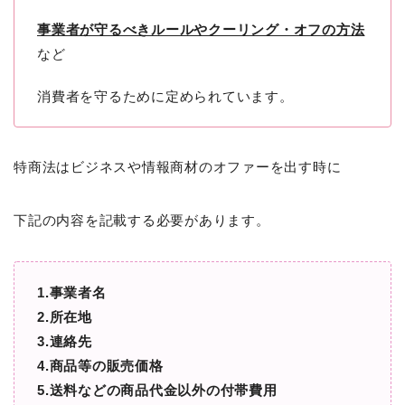
事業者が守るべきルールやクーリング・オフの方法
など
消費者を守るために定められています。
特商法はビジネスや情報商材のオファーを出す時に
下記の内容を記載する必要があります。
1.事業者名
2.所在地
3.連絡先
4.商品等の販売価格
5.送料などの商品代金以外の付帯費用