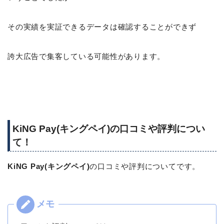
その実績を実証できるデータは確認することができず
誇大広告で集客している可能性があります。
KiNG Pay(キングペイ)の口コミや評判につい
て！
KiNG Pay(キングペイ)
の口コミや評判についてです。