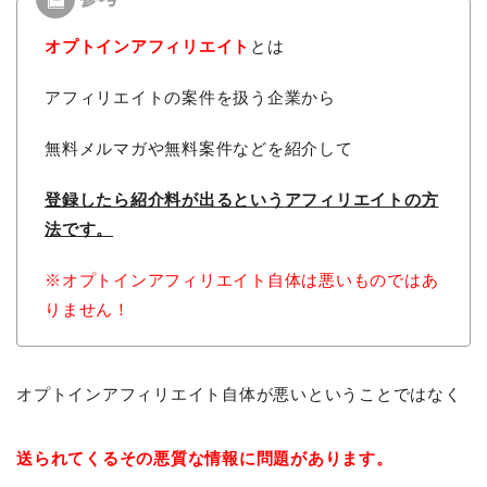
オプトインアフィリエイト
とは
アフィリエイトの案件を扱う企業から
無料メルマガや無料案件などを紹介して
登録したら紹介料が出るという
アフィリエイトの方
法です。
※オプトインアフィリエイト自体は悪いものではあ
りません！
オプトインアフィリエイト自体が悪いということではなく
送られてくるその悪質な情報に問題があります。