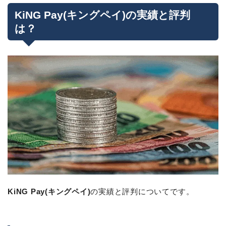
KiNG Pay(キングペイ)の実績と評判
は？
KiNG Pay(キングペイ)
の実績と評判についてです。