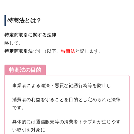
特商法とは？
特定商取引に関する法律
略して、
特定商取引法
です（以下、
特商法
と記します。
特商法の目的
事業者による違法・悪質な勧誘行為等を防止し
消費者の利益を守ることを目的とし定められた法律
です。
具体的には通信販売等の消費者トラブルが生じやす
い取引を対象に