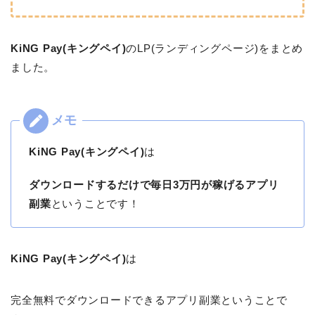
KiNG Pay(キングペイ)
のLP(ランディングページ)をまとめ
ました。
KiNG Pay(キングペイ)
は
ダウンロードするだけで毎日3万円が稼げるアプリ
副業
ということです！
KiNG Pay(キングペイ)
は
完全無料でダウンロードできるアプリ副業ということで