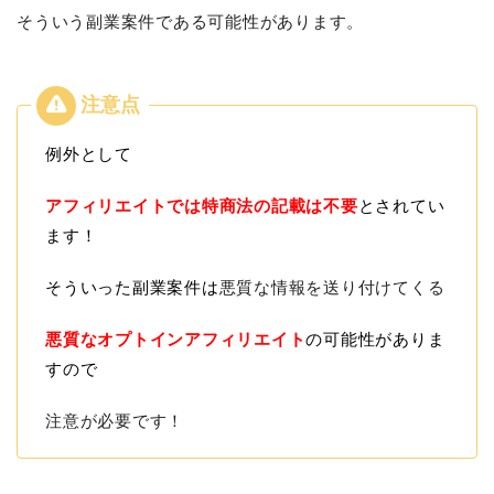
そういう副業案件である可能性があります。
例外として
アフィリエイトでは特商法の記載は不要
とされてい
ます！
そういった副業案件は
悪質な情報を送り付けてくる
悪質なオプトインアフィリエイト
の可能性がありま
すので
注意が必要です！