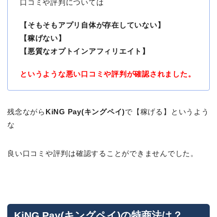
口コミや評判については
【そもそもアプリ自体が存在していない】
【稼げない】
【悪質なオプトインアフィリエイト】
というような悪い口コミや評判が確認されました。
残念ながら
KiNG Pay(キングペイ)
で【稼げる】というよう
な
良い口コミや評判は確認することができませんでした。
KiNG Pay(キングペイ)の特商法は？