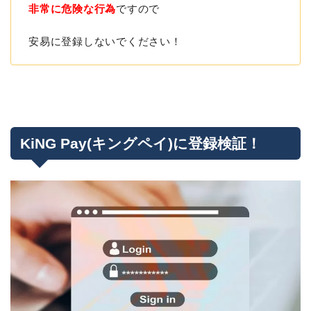
非常に危険な行為
ですので
安易に登録しないでください！
KiNG Pay(キングペイ)に登録検証！