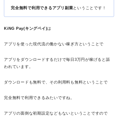
完全無料で利用できるアプリ副業
ということです！
KiNG Pay(キングペイ)
は
アプリを使った現代流の働かない稼ぎ方ということで
アプリをダウンロードするだけで毎日3万円が稼げると謳
われています。
ダウンロードも無料で、その利用料も無料ということで
完全無料で利用できるみたいですね。
アプリの面倒な初期設定などもないということですので