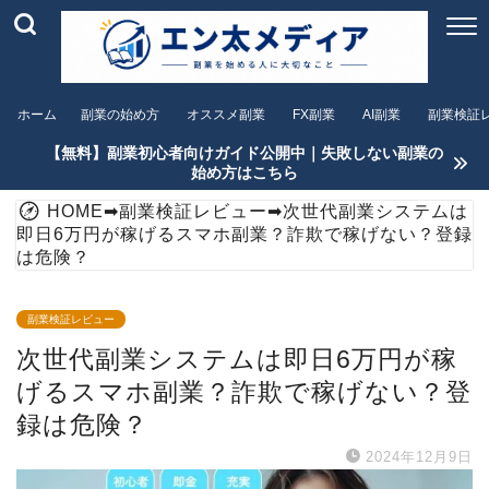
ホーム
副業の始め方
オススメ副業
FX副業
AI副業
副業検証
【無料】副業初心者向けガイド公開中｜失敗しない副業の
始め方はこちら
HOME
➡
副業検証レビュー
➡
次世代副業システムは
即日6万円が稼げるスマホ副業？詐欺で稼げない？登録
は危険？
副業検証レビュー
次世代副業システムは即日6万円が稼
げるスマホ副業？詐欺で稼げない？登
録は危険？
2024年12月9日