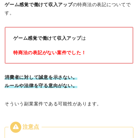
ゲーム感覚で働けて収入アップ
の特商法の表記についてで
す。
ゲーム感覚で働けて収入アップ
は
特商法の表記がない案件でした！
消費者に対して誠意を示さない。
ルールや法律を守る意向がない。
そういう副業案件である可能性があります。