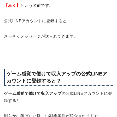
【みく】
という名前です。
公式LINEアカウントに登録すると
さっそくメッセージが送られてきます。
ゲーム感覚で働けて収入アップの公式LINEア
カウントに登録すると？
ゲーム感覚で働けて収入アップ
の公式LINEアカウントに登
録すると
明らかに稼げない怪しい副業案件が紹介されました。