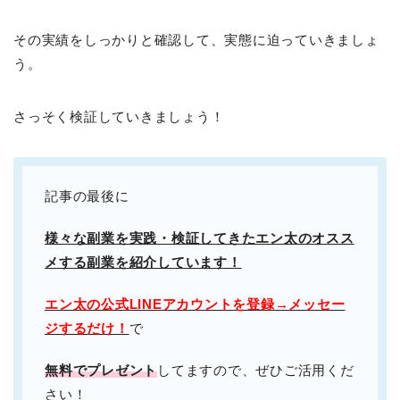
その実績をしっかりと確認して、実態に迫っていきましょ
う。
さっそく検証していきましょう！
記事の最後に
様々な副業を実践・検証してきたエン太のオスス
メする副業を紹介しています！
エン太の公式LINEアカウントを登録→メッセー
ジするだけ！
で
無料でプレゼント
してますので、ぜひご活用くだ
さい！