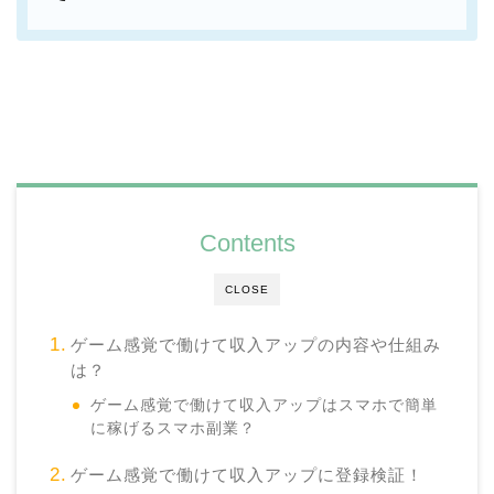
Contents
CLOSE
ゲーム感覚で働けて収入アップの内容や仕組み
は？
ゲーム感覚で働けて収入アップはスマホで簡単
に稼げるスマホ副業？
ゲーム感覚で働けて収入アップに登録検証！