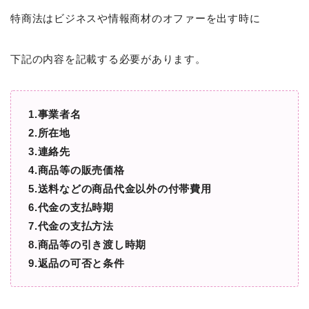
特商法はビジネスや情報商材のオファーを出す時に
下記の内容を記載する必要があります。
1.事業者名
2.所在地
3.連絡先
4.商品等の販売価格
5.送料などの商品代金以外の付帯費用
6.代金の支払時期
7.代金の支払方法
8.商品等の引き渡し時期
9.返品の可否と条件