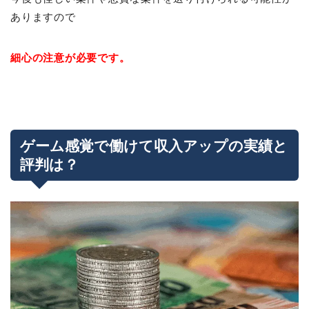
ありますので
細心の注意が必要です。
ゲーム感覚で働けて収入アップの実績と
評判は？