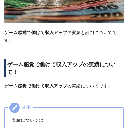
ゲーム感覚で働けて収入アップ
の実績と評判についてで
す。
ゲーム感覚で働けて収入アップの実績につい
て！
ゲーム感覚で働けて収入アップ
の実績についてです。
実績については