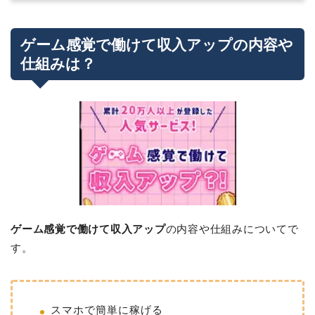
ゲーム感覚で働けて収入アップの内容や
仕組みは？
ゲーム感覚で働けて収入アップ
の内容や仕組みについてで
す。
スマホで簡単に稼げる