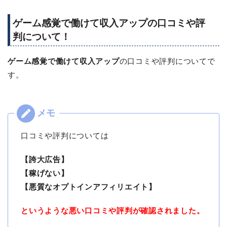
ゲーム感覚で働けて収入アップの口コミや評
判について！
ゲーム感覚で働けて収入アップ
の口コミや評判についてで
す。
口コミや評判については
【誇大広告】
【稼げない】
【悪質なオプトインアフィリエイト】
というような悪い口コミや評判が確認されました。