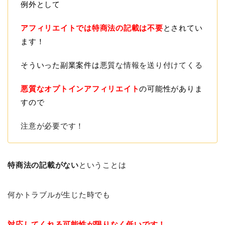
例外として
アフィリエイトでは特商法の記載は不要
とされてい
ます！
そういった副業案件は
悪質な情報を送り付けてくる
悪質なオプトインアフィリエイト
の可能性がありま
すので
注意が必要です！
特商法の記載がない
ということは
何かトラブルが生じた時でも
対応してくれる可能性が限りなく低いです！