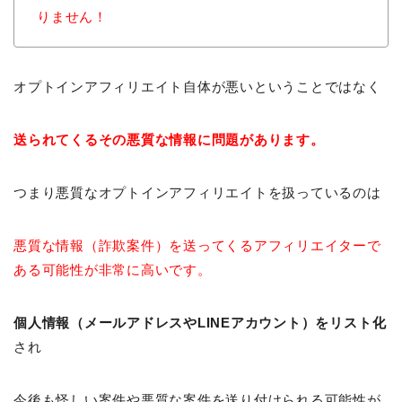
りません！
オプトインアフィリエイト自体が悪いということではなく
送られてくるその悪質な情報に問題があります。
つまり悪質なオプトインアフィリエイトを扱っているのは
悪質な情報（詐欺案件）を送ってくるアフィリエイターで
ある可能性が非常に高いです。
個人情報（メールアドレスやLINEアカウント）をリスト化
され
今後も怪しい案件や悪質な案件を送り付けられる可能性が