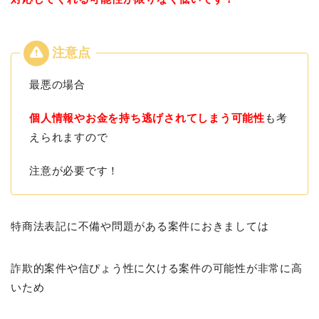
最悪の場合
個人情報やお金を持ち逃げされてしまう可能性
も考
えられますので
注意が必要です！
特商法表記に不備や問題がある案件におきましては
詐欺的案件や信ぴょう性に欠ける案件の可能性が非常に高
いため