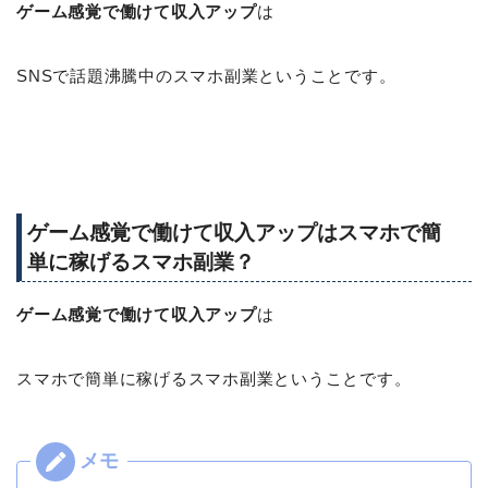
ゲーム感覚で働けて収入アップ
は
SNSで話題沸騰中のスマホ副業ということです。
ゲーム感覚で働けて収入アップはスマホで簡
単に稼げるスマホ副業？
ゲーム感覚で働けて収入アップ
は
スマホで簡単に稼げるスマホ副業ということです。