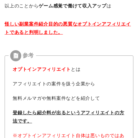
以上のことから
ゲーム感覚で働けて収入アップ
は
怪しい副業案件紹介目的の悪質なオプトインアフィリエイ
トであると判明しました。
オプトインアフィリエイト
とは
アフィリエイトの案件を扱う企業から
無料メルマガや無料案件などを紹介して
登録したら紹介料が出るという
アフィリエイトの方
法です。
※オプトインアフィリエイト自体は悪いものではあ