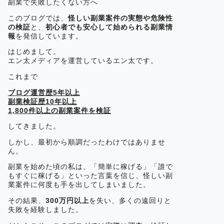
副業で失敗したくない方へ
このブログでは、
怪しい副業案件の実態や危険性
の検証
と、
初心者でも安心して始められる副業情
報
を発信しています。
はじめまして。
エン太メディアを運営しているエン太です。
これまで
ブログ運営歴5年以上
副業検証歴10年以上
1,800件以上の副業案件を検証
してきました。
しかし、最初から順調だったわけではありませ
ん。
副業を始めた頃の私は、「簡単に稼げる」「誰で
もすぐに稼げる」といった言葉を信じ、怪しい副
業案件に何度も手を出してしまいました。
その結果、
300万円以上
を失い、多くの遠回りと
失敗を経験しました。