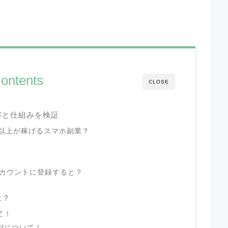
ontents
CLOSE
容と仕組みを検証
円以上が稼げるスマホ副業？
アカウントに登録すると？
は？
て！
判について！