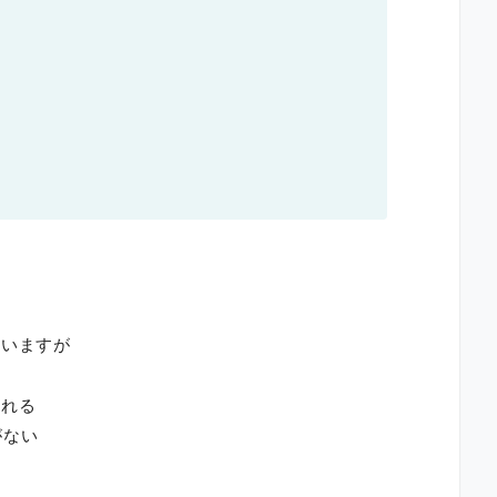
ていますが
される
がない