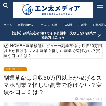
ホーム
副業の始め方
オススメ副業
FX副業
AI副業
副業検証
【無料】副業初心者向けガイド公開中｜失敗しない副業の
始め方はこちら
HOME
➡
副業検証レビュー
➡
副業革命は月収50万円
以上が稼げるスマホ副業？怪しい副業で稼げない？実
績や口コミは？
副業検証レビュー
副業革命は月収50万円以上が稼げるス
マホ副業？怪しい副業で稼げない？実
績や口コミは？
2025年6月13日