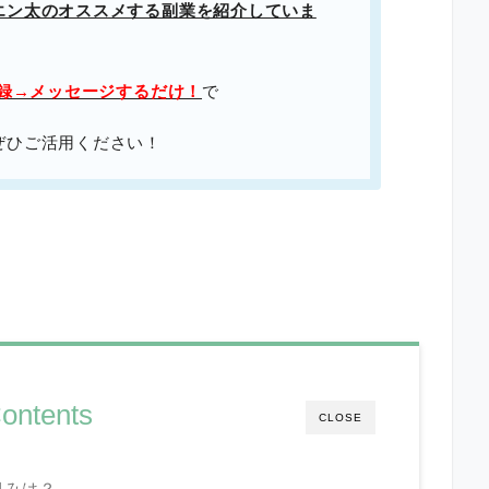
エン太のオススメする副業を紹介していま
登録→メッセージするだけ！
で
ぜひご活用ください！
ontents
CLOSE
組みは？