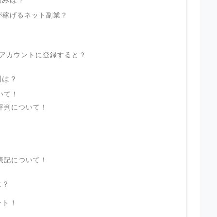
が稼げるネット副業？
！
Eアカウントに登録すると？
判は？
いて！
評判について！
？
表記について！
は？
ント！