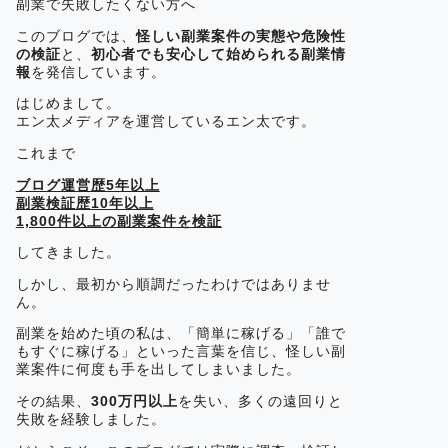
副業で失敗したくない方へ
このブログでは、
怪しい副業案件の実態や危険性
の検証
と、
初心者でも安心して始められる副業情
報
を発信しています。
はじめまして。
エン太メディアを運営しているエン太です。
これまで
ブログ運営歴5年以上
副業検証歴10年以上
1,800件以上の副業案件を検証
してきました。
しかし、最初から順調だったわけではありませ
ん。
副業を始めた頃の私は、「簡単に稼げる」「誰で
もすぐに稼げる」といった言葉を信じ、怪しい副
業案件に何度も手を出してしまいました。
その結果、
300万円以上
を失い、多くの遠回りと
失敗を経験しました。