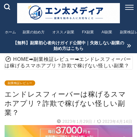
ホーム
副業の始め方
オススメ副業
FX副業
AI副業
副業検証
【無料】副業初心者向けガイド公開中｜失敗しない副業の
始め方はこちら
HOME
➡
副業検証レビュー
➡
エンドレスフィーバー
は稼げるスマホアプリ？詐欺で稼げない怪しい副業？
副業検証レビュー
エンドレスフィーバーは稼げるスマ
ホアプリ？詐欺で稼げない怪しい副
業？
2023年1月29日
/
2023年4月14日