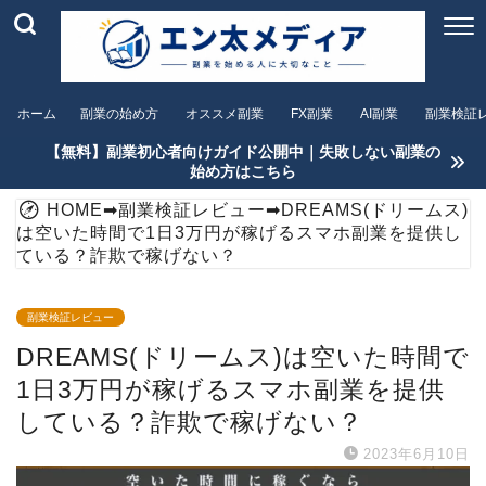
ホーム
副業の始め方
オススメ副業
FX副業
AI副業
副業検証
【無料】副業初心者向けガイド公開中｜失敗しない副業の
始め方はこちら
HOME
➡
副業検証レビュー
➡
DREAMS(ドリームス)
は空いた時間で1日3万円が稼げるスマホ副業を提供し
ている？詐欺で稼げない？
副業検証レビュー
DREAMS(ドリームス)は空いた時間で
1日3万円が稼げるスマホ副業を提供
している？詐欺で稼げない？
2023年6月10日