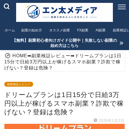
ホーム
副業の始め方
オススメ副業
FX副業
AI副業
副業検証
【無料】副業初心者向けガイド公開中｜失敗しない副業の
始め方はこちら
HOME
➡
副業検証レビュー
➡
ドリームプランは1日
15分で日給3万円以上が稼げるスマホ副業？詐欺で稼
げない？登録は危険？
副業検証レビュー
ドリームプランは1日15分で日給3万
円以上が稼げるスマホ副業？詐欺で稼
げない？登録は危険？
2026年1月2日