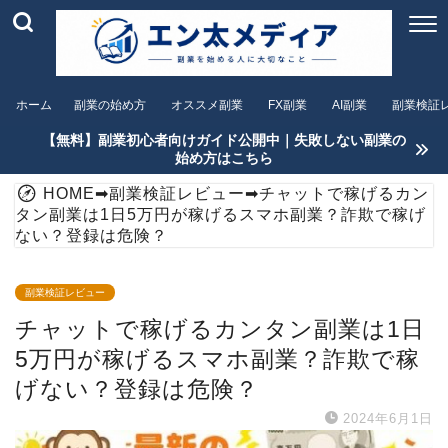
ホーム
副業の始め方
オススメ副業
FX副業
AI副業
副業検証
【無料】副業初心者向けガイド公開中｜失敗しない副業の
始め方はこちら
HOME
➡
副業検証レビュー
➡
チャットで稼げるカン
タン副業は1日5万円が稼げるスマホ副業？詐欺で稼げ
ない？登録は危険？
副業検証レビュー
チャットで稼げるカンタン副業は1日
5万円が稼げるスマホ副業？詐欺で稼
げない？登録は危険？
2024年6月1日