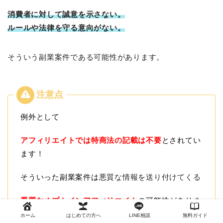
消費者に対して誠意を示さない。
ルールや法律を守る意向がない。
そういう副業案件である可能性があります。
例外として
アフィリエイトでは特商法の記載は不要
とされてい
ます！
そういった副業案件は
悪質な情報を送り付けてくる
悪質なオプトインアフィリエイト
の可能性がありま
すので
ホーム
はじめての方へ
LINE相談
無料ガイド