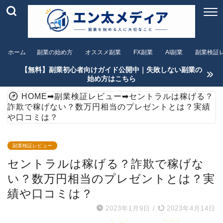
ホーム
副業の始め方
オススメ副業
FX副業
AI副業
副業検証
【無料】副業初心者向けガイド公開中｜失敗しない副業の
始め方はこちら
HOME
➡
副業検証レビュー
➡
セントラルは稼げる？
詐欺で稼げない？数万円相当のプレゼントとは？実績
や口コミは？
副業検証レビュー
セントラルは稼げる？詐欺で稼げな
い？数万円相当のプレゼントとは？実
績や口コミは？
2023年1月9日
/
2023年4月14日