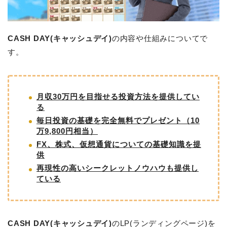
CASH DAY(キャッシュデイ)
の内容や仕組みについてで
す。
月収30万円を目指せる投資方法を提供してい
る
毎日投資の基礎を完全無料でプレゼント（10
万9,800円相当）
FX、株式、仮想通貨についての基礎知識を提
供
再現性の高いシークレットノウハウも提供し
ている
CASH DAY(キャッシュデイ)
のLP(ランディングページ)を