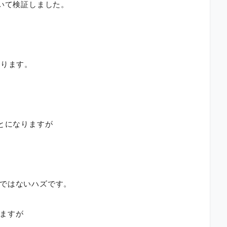
ついて検証しました。
なります。
とになりますが
ではないハズです。
ますが