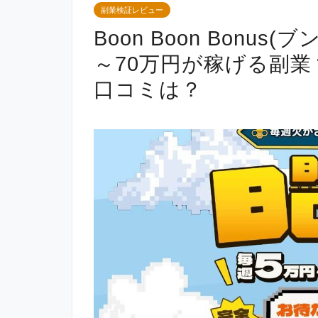
副業検証レビュー
Boon Boon Bonu
～70万円が稼げる副
口コミは？