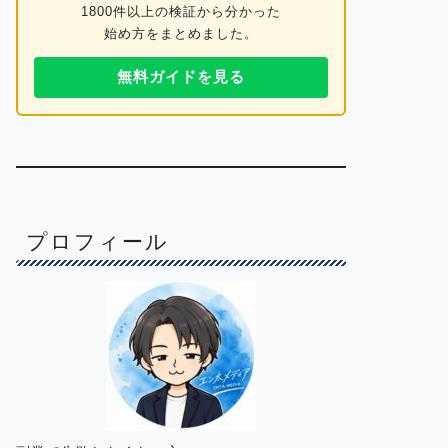
1800件以上の検証から分かった
始め方をまとめました。
無料ガイドを見る
プロフィール