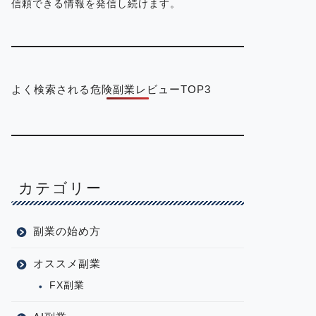
信頼できる情報を発信し続けます。
よく検索される危険副業レビューTOP3
カテゴリー
副業の始め方
オススメ副業
FX副業