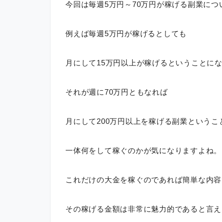
今回は毎週5万円～70万円が稼げる副業に
例えば毎週5万円が稼げるとしても
月にして15万円以上が稼げるということに
それが週に70万円ともなれば
月にして200万円以上を稼げる副業というこ
一体何をして稼ぐのかが気になりますよね。
これだけの大金を稼ぐのであれば簡単な内容
その稼げる金額は非常に魅力的であると言え