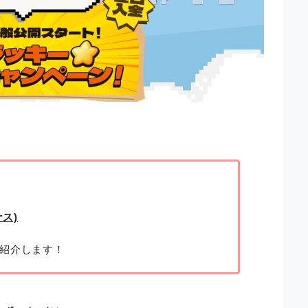
ナス)
紹介します！