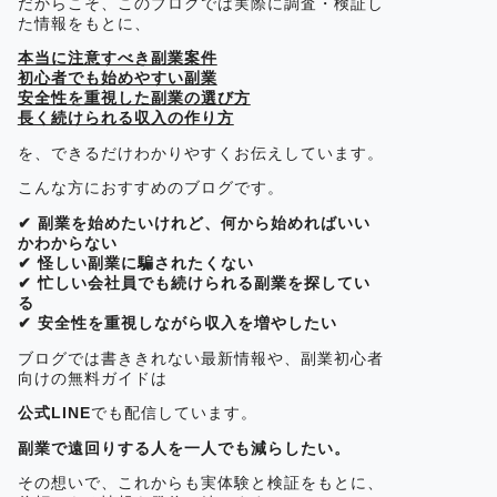
だからこそ、このブログでは実際に調査・検証し
た情報をもとに、
本当に注意すべき副業案件
初心者でも始めやすい副業
安全性を重視した副業の選び方
長く続けられる収入の作り方
を、できるだけわかりやすくお伝えしています。
こんな方におすすめのブログです。
✔ 副業を始めたいけれど、何から始めればいい
かわからない
✔ 怪しい副業に騙されたくない
✔ 忙しい会社員でも続けられる副業を探してい
る
✔ 安全性を重視しながら収入を増やしたい
ブログでは書ききれない最新情報や、副業初心者
向けの無料ガイドは
公式LINE
でも配信しています。
副業で遠回りする人を一人でも減らしたい。
その想いで、これからも実体験と検証をもとに、