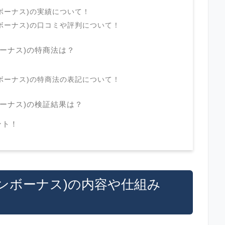
ンブンボーナス)の実績について！
ブンブンボーナス)の口コミや評判について！
ブンボーナス)の特商法は？
ブンブンボーナス)の特商法の表記について！
ブンボーナス)の検証結果は？
ント！
(ブンブンボーナス)の内容や仕組み