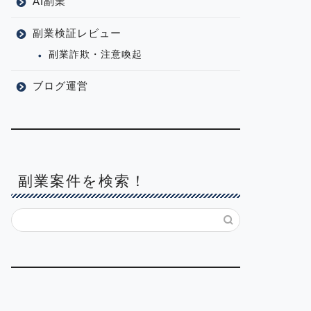
AI副業
副業検証レビュー
副業詐欺・注意喚起
ブログ運営
副業案件を検索！