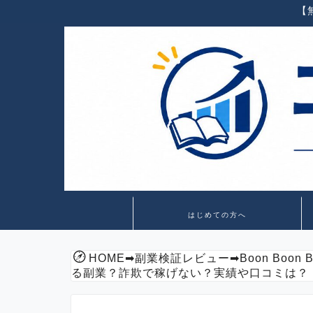
【
はじめての方へ
HOME
➡
副業検証レビュー
➡
Boon Boo
る副業？詐欺で稼げない？実績や口コミは？