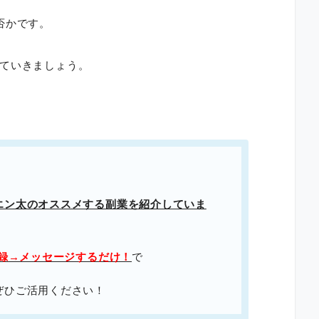
否かです。
ていきましょう。
エン太のオススメする副業を紹介していま
登録→メッセージするだけ！
で
ぜひご活用ください！