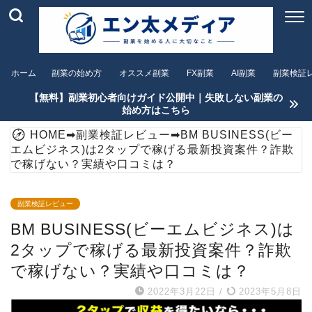
ホーム
副業の始め方
オススメ副業
FX副業
AI副業
副業検証
【無料】副業初心者向けガイド公開中｜失敗しない副業の
始め方はこちら
HOME
➡
副業検証レビュー
➡
BM BUSINESS(ビー
エムビジネス)は2タップで稼げる最新投資案件？詐欺
で稼げない？実績や口コミは？
副業検証レビュー
BM BUSINESS(ビーエムビジネス)は
2タップで稼げる最新投資案件？詐欺
で稼げない？実績や口コミは？
2022年3月22日
/
2023年5月8日