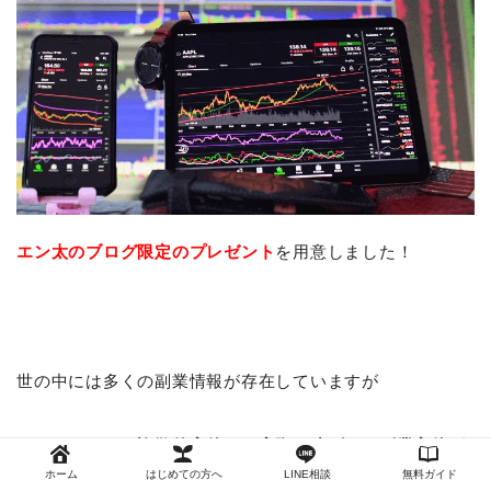
エン太のブログ限定の
プレゼント
を用意しました！
世の中には多くの副業情報が存在していますが
そのほとんどが詐欺的案件で、実際に稼げない副業案件ば
かりです。
ホーム
はじめての方へ
LINE相談
無料ガイド